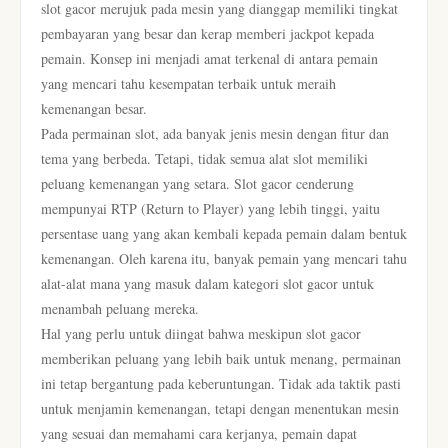
slot gacor merujuk pada mesin yang dianggap memiliki tingkat
pembayaran yang besar dan kerap memberi jackpot kepada
pemain. Konsep ini menjadi amat terkenal di antara pemain
yang mencari tahu kesempatan terbaik untuk meraih
kemenangan besar.
Pada permainan slot, ada banyak jenis mesin dengan fitur dan
tema yang berbeda. Tetapi, tidak semua alat slot memiliki
peluang kemenangan yang setara. Slot gacor cenderung
mempunyai RTP (Return to Player) yang lebih tinggi, yaitu
persentase uang yang akan kembali kepada pemain dalam bentuk
kemenangan. Oleh karena itu, banyak pemain yang mencari tahu
alat-alat mana yang masuk dalam kategori slot gacor untuk
menambah peluang mereka.
Hal yang perlu untuk diingat bahwa meskipun slot gacor
memberikan peluang yang lebih baik untuk menang, permainan
ini tetap bergantung pada keberuntungan. Tidak ada taktik pasti
untuk menjamin kemenangan, tetapi dengan menentukan mesin
yang sesuai dan memahami cara kerjanya, pemain dapat