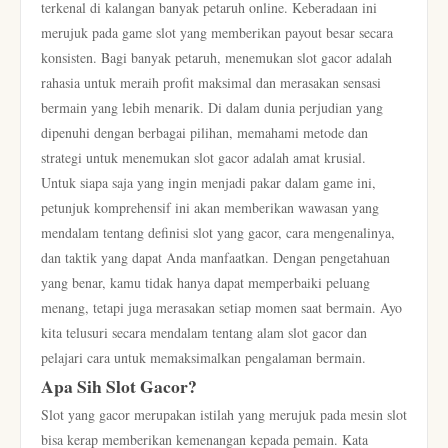
terkenal di kalangan banyak petaruh online. Keberadaan ini
merujuk pada game slot yang memberikan payout besar secara
konsisten. Bagi banyak petaruh, menemukan slot gacor adalah
rahasia untuk meraih profit maksimal dan merasakan sensasi
bermain yang lebih menarik. Di dalam dunia perjudian yang
dipenuhi dengan berbagai pilihan, memahami metode dan
strategi untuk menemukan slot gacor adalah amat krusial.
Untuk siapa saja yang ingin menjadi pakar dalam game ini,
petunjuk komprehensif ini akan memberikan wawasan yang
mendalam tentang definisi slot yang gacor, cara mengenalinya,
dan taktik yang dapat Anda manfaatkan. Dengan pengetahuan
yang benar, kamu tidak hanya dapat memperbaiki peluang
menang, tetapi juga merasakan setiap momen saat bermain. Ayo
kita telusuri secara mendalam tentang alam slot gacor dan
pelajari cara untuk memaksimalkan pengalaman bermain.
Apa Sih Slot Gacor?
Slot yang gacor merupakan istilah yang merujuk pada mesin slot
bisa kerap memberikan kemenangan kepada pemain. Kata