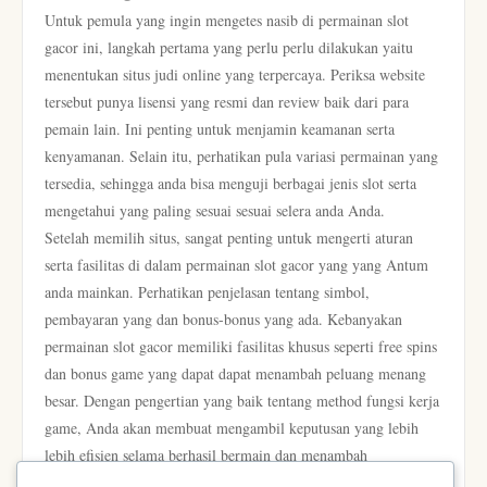
Untuk pemula yang ingin mengetes nasib di permainan slot
gacor ini, langkah pertama yang perlu perlu dilakukan yaitu
menentukan situs judi online yang terpercaya. Periksa website
tersebut punya lisensi yang resmi dan review baik dari para
pemain lain. Ini penting untuk menjamin keamanan serta
kenyamanan. Selain itu, perhatikan pula variasi permainan yang
tersedia, sehingga anda bisa menguji berbagai jenis slot serta
mengetahui yang paling sesuai sesuai selera anda Anda.
Setelah memilih situs, sangat penting untuk mengerti aturan
serta fasilitas di dalam permainan slot gacor yang yang Antum
anda mainkan. Perhatikan penjelasan tentang simbol,
pembayaran yang dan bonus-bonus yang ada. Kebanyakan
permainan slot gacor memiliki fasilitas khusus seperti free spins
dan bonus game yang dapat dapat menambah peluang menang
besar. Dengan pengertian yang baik tentang method fungsi kerja
game, Anda akan membuat mengambil keputusan yang lebih
lebih efisien selama berhasil bermain dan menambah
pengalaman anda Anda.