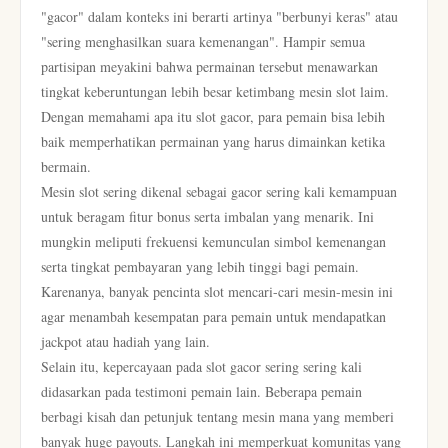
"gacor" dalam konteks ini berarti artinya "berbunyi keras" atau
"sering menghasilkan suara kemenangan". Hampir semua
partisipan meyakini bahwa permainan tersebut menawarkan
tingkat keberuntungan lebih besar ketimbang mesin slot laim.
Dengan memahami apa itu slot gacor, para pemain bisa lebih
baik memperhatikan permainan yang harus dimainkan ketika
bermain.
Mesin slot sering dikenal sebagai gacor sering kali kemampuan
untuk beragam fitur bonus serta imbalan yang menarik. Ini
mungkin meliputi frekuensi kemunculan simbol kemenangan
serta tingkat pembayaran yang lebih tinggi bagi pemain.
Karenanya, banyak pencinta slot mencari-cari mesin-mesin ini
agar menambah kesempatan para pemain untuk mendapatkan
jackpot atau hadiah yang lain.
Selain itu, kepercayaan pada slot gacor sering sering kali
didasarkan pada testimoni pemain lain. Beberapa pemain
berbagi kisah dan petunjuk tentang mesin mana yang memberi
banyak huge payouts. Langkah ini memperkuat komunitas yang