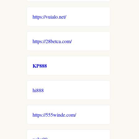
https://vuialo.net/
https://28betca.com/
KP888
hi888
https://555winde.com/