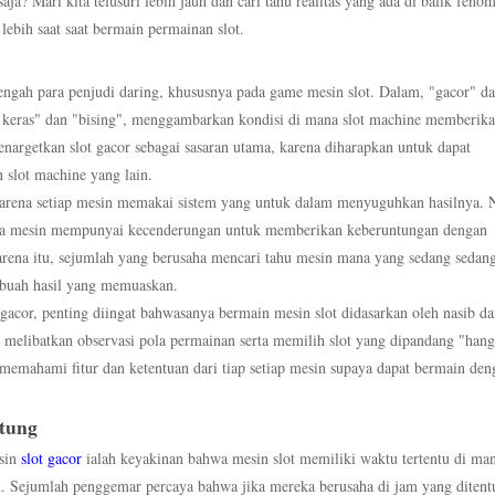
a? Mari kita telusuri lebih jauh dan cari tahu realitas yang ada di balik feno
ebih saat saat bermain permainan slot.
tengah para penjudi daring, khususnya pada game mesin slot. Dalam, "gacor" d
ang keras" dan "bising", menggambarkan kondisi di mana slot machine memberik
enargetkan slot gacor sebagai sasaran utama, karena diharapkan untuk dapat
slot machine yang lain.
, karena setiap mesin memakai sistem yang untuk dalam menyuguhkan hasilnya.
apa mesin mempunyai kecenderungan untuk memberikan keberuntungan dengan
 karena itu, sejumlah yang berusaha mencari tahu mesin mana yang sedang sedan
rbuah hasil yang memuaskan.
cor, penting diingat bahwasanya bermain mesin slot didasarkan oleh nasib d
 melibatkan observasi pola permainan serta memilih slot yang dipandang "hang
emahami fitur dan ketentuan dari tiap setiap mesin supaya dapat bermain den
tung
esin
slot gacor
ialah keyakinan bahwa mesin slot memiliki waktu tertentu di ma
. Sejumlah penggemar percaya bahwa jika mereka berusaha di jam yang ditent